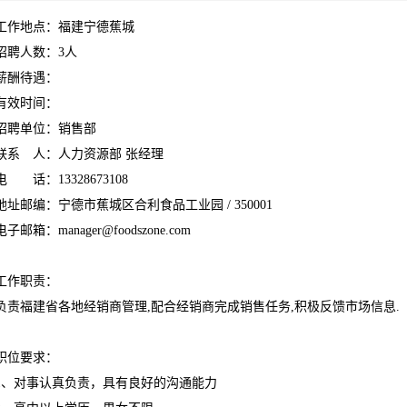
工作地点：福建宁德蕉城
招聘人数：3人
薪酬待遇：
有效时间：
招聘单位：销售部
联系 人：人力资源部 张经理
电 话：13328673108
地址邮编：宁德市蕉城区合利食品工业园 / 350001
电子邮箱：manager@foodszone.com
工作职责：
负责福建省各地经销商管理,配合经销商完成销售任务,积极反馈市场信息.
职位要求：
1、对事认真负责，具有良好的沟通能力