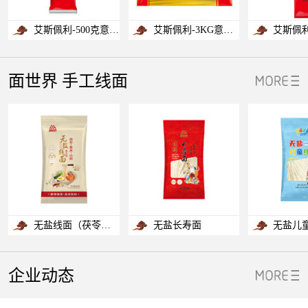
艾斯佩利-500克意大利粉直条面4#
艾斯佩利-3KG意大利粉直条面4#
面世界 手工线面
无盐线面（茯苓薏米山药）
无盐长寿面
无盐儿
企业动态