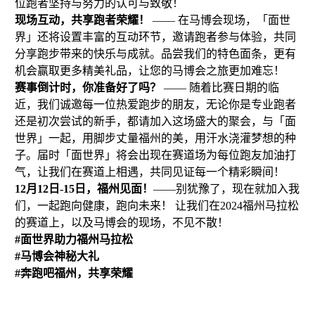
位跑者坚持与努力的认可与致敬！
现场互动，共享跑者荣耀！
—— 在马博会现场，「面世
界」还将设置丰富的互动环节，邀请跑者参与体验，共同
分享跑步带来的快乐与成就。品尝我们的特色面条，更有
机会赢取更多精美礼品，让您的马博会之旅更加难忘！
赛事倒计时，你准备好了吗？
—— 随着比赛日期的临
近，我们诚邀每一位热爱跑步的朋友，无论你是专业跑者
还是初次尝试的新手，都请加入这场盛大的聚会，与「面
世界」一起，用脚步丈量福州的美，用汗水浇灌梦想的种
子。届时「面世界」将会出现在赛道场为每位跑友加油打
气，让我们在赛道上相遇，共同见证每一个精彩瞬间！
12月12日-15日，福州见面！
——别犹豫了，现在就加入我
们，一起跑向健康，跑向未来！ 让我们在2024福州马拉松
的赛道上，以及马博会的现场，不见不散！
#面世界助力福州马拉松
#马博会神秘大礼
#奔跑吧福州，共享荣耀